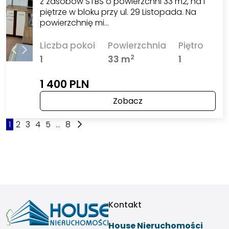
z zasobów STBS o powierzchni 33 m2, na I
piętrze w bloku przy ul. 29 Listopada. Na
powierzchnię mi…
Liczba pokoi
Powierzchnia
Piętro
2
1
33 m
1
1 400 PLN
Zobacz
1
2
3
4
5
...
8
Kontakt
House Nieruchomości