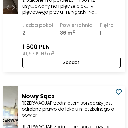
z balkonem o powierzchni 36 m2,
usytuowany na I piętrze bloku IV
piętrowego przy ul. 1 Brygady. Na…
Liczba pokoi
Powierzchnia
Piętro
2
2
36 m
1
1 500 PLN
2
41,67 PLN/m
Zobacz
Nowy Sącz
REZERWACJAPrzedmiotem sprzedaży jest
odrębne prawo do lokalu mieszkalnego o
powier…
REZERWACJAPrzedmiotem sprzedaży jest