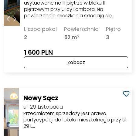
usytuowane na III piętrze w bloku III
piętrowym przy ulicy Lambora. Na
powierzchnię mieszkania składają się…
Liczba pokoi
Powierzchnia
Piętro
2
2
52 m
3
1 600 PLN
Zobacz
Nowy Sącz
ul. 29 Listopada
Przedmiotem sprzedaży jest prawo
partycypacji do lokalu mieszkalnego przy ul.
29 L…