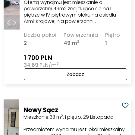
Ofertą wynajmu jest mieszkanie o
powierzchni 49m2 znajdujące się na I
piętrze w IV piętrowym bloku na osiedlu
Armii Krajowej. Na powierzchni…
Liczba pokoi
Powierzchnia
Piętro
2
2
49 m
1
1 700 PLN
2
34,69 PLN/m
Zobacz
Nowy Sącz
Mieszkanie 33 m
, I piętro, 29 Listopada
2
Przedmiotem wynajmu jest lokal mieszkalny