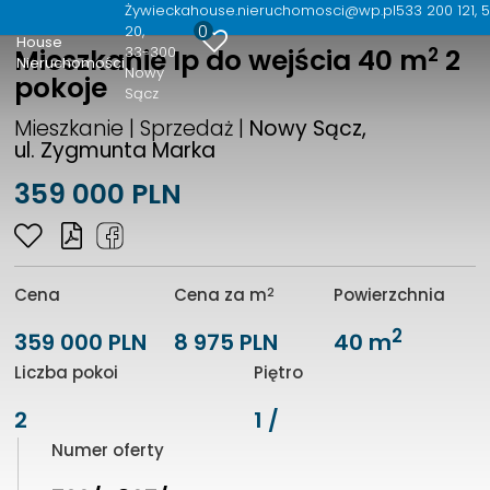
Żywiecka
house.nieruchomosci@wp.pl
533 200 121, 
0
20
House
2
33-300
Mieszkanie Ip do wejścia 40 m
2
Nieruchomości
Nowy
pokoje
Sącz
Mieszkanie | Sprzedaż |
Nowy Sącz,
ul. Zygmunta Marka
359 000 PLN
2
Cena
Cena za m
Powierzchnia
2
359 000 PLN
8 975 PLN
40 m
Liczba pokoi
Piętro
2
1 /
Numer oferty