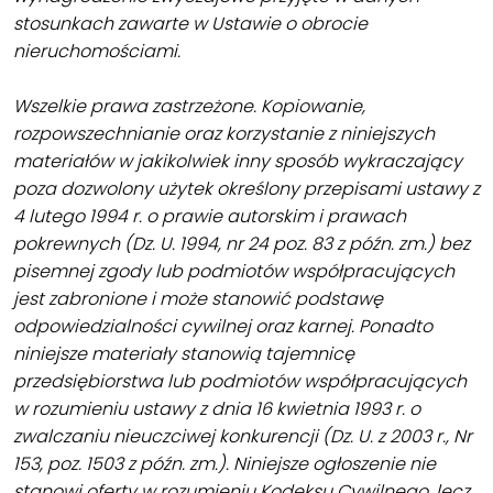
stosunkach zawarte w Ustawie o obrocie
nieruchomościami.
Wszelkie prawa zastrzeżone. Kopiowanie,
rozpowszechnianie oraz korzystanie z niniejszych
materiałów w jakikolwiek inny sposób wykraczający
poza dozwolony użytek określony przepisami ustawy z
4 lutego 1994 r. o prawie autorskim i prawach
pokrewnych (Dz. U. 1994, nr 24 poz. 83 z późn. zm.) bez
pisemnej zgody lub podmiotów współpracujących
jest zabronione i może stanowić podstawę
odpowiedzialności cywilnej oraz karnej. Ponadto
niniejsze materiały stanowią tajemnicę
przedsiębiorstwa lub podmiotów współpracujących
w rozumieniu ustawy z dnia 16 kwietnia 1993 r. o
zwalczaniu nieuczciwej konkurencji (Dz. U. z 2003 r., Nr
153, poz. 1503 z późn. zm.). Niniejsze ogłoszenie nie
stanowi oferty w rozumieniu Kodeksu Cywilnego, lecz