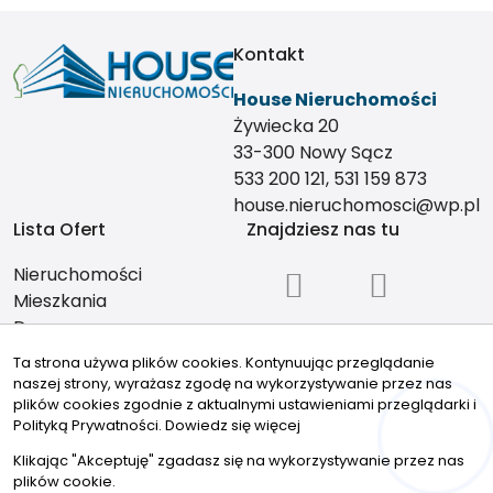
Kontakt
House Nieruchomości
Żywiecka 20
33-300 Nowy Sącz
533 200 121, 531 159 873
house.nieruchomosci@wp.pl
Lista Ofert
Znajdziesz nas tu
Nieruchomości
Mieszkania
Domy
Działki
Ta strona używa plików cookies. Kontynuując przeglądanie
Lokale
naszej strony, wyrażasz zgodę na wykorzystywanie przez nas
plików cookies zgodnie z aktualnymi ustawieniami przeglądarki i
Oferty specjalne
Polityką Prywatności.
Dowiedz się więcej
Hej! Chętnie Ci pomogę 🙂
© 2026 Wszystkie prawa zastrzeżone | Program dla biur
Klikając "Akceptuję" zgadasz się na wykorzystywanie przez nas
nieruchomości - asaricrm.com
plików cookie.