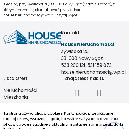
siedzibą przy Żywiecka 20, 33-300 Nowy Sącz (“Administrator”), z
którym można się skontaktować przez adres
house.nieruchomosci@wp.pl…
czytaj więcej
Kontakt
House Nieruchomości
Żywiecka 20
33-300 Nowy Sącz
533 200 121, 531 159 873
house.nieruchomosci@wp.pl
Lista Ofert
Znajdziesz nas tu
Nieruchomości
Mieszkania
Domy
Działki
Ta strona używa plików cookies. Kontynuując przeglądanie
Lokale
naszej strony, wyrażasz zgodę na wykorzystywanie przez nas
Oferty specjalne
plików cookies zgodnie z aktualnymi ustawieniami przeglądarki i