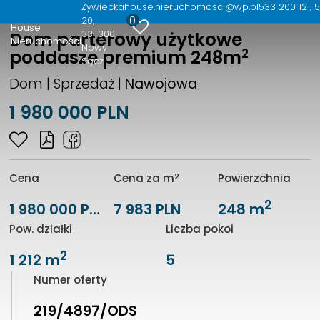
Żywiecka
house.nieruchomosci@wp.pl
533 200 121, 
0
20
House
33-300
Dom parterowy użytkowe
Nieruchomości
Nowy
2
poddasze premium 248m
Sącz
Dom | Sprzedaż |
Nawojowa
1 980 000 PLN
2
Cena
Cena za m
Powierzchnia
2
1 980 000 PLN
7 983 PLN
248 m
Pow. działki
Liczba pokoi
2
1 212 m
5
Numer oferty
219/4897/ODS