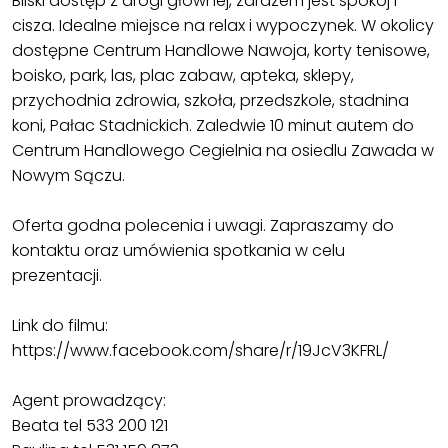
Bliski dostęp z drogi głównej, zarazem jest spokój i
cisza. Idealne miejsce na relax i wypoczynek. W okolicy
dostępne Centrum Handlowe Nawoja, korty tenisowe,
boisko, park, las, plac zabaw, apteka, sklepy,
przychodnia zdrowia, szkoła, przedszkole, stadnina
koni, Pałac Stadnickich. Zaledwie 10 minut autem do
Centrum Handlowego Cegielnia na osiedlu Zawada w
Nowym Sączu.
Oferta godna polecenia i uwagi. Zapraszamy do
kontaktu oraz umówienia spotkania w celu
prezentacji.
Link do filmu:
https://www.facebook.com/share/r/19JcV3KFRL/
Agent prowadzący:
Beata tel 533 200 121