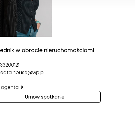
rednik w obrocie nieruchomościami
33200121
eata.house@wp.pl
il agenta
Umów spotkanie