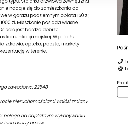
ego typu. Stolarka drzwiowa zewnętrzna
anie nadaje się do zamieszkania od
jowe w garażu podziemnym opłata 150 zł,
 1000 zł. Mieszkanie posiada własne
siedle jest bardzo dobrze
s komunikacji miejskiej. W pobliżu
nia zdrowia, apteka, poczta, markety.
Poś
ezentację w terenie.
5
b
Prof
nego zawodowo: 22548
 obrocie nieruchomościami wniósł zmiany
mi polega na odpłatnym wykonywaniu
ez inne osoby umów: