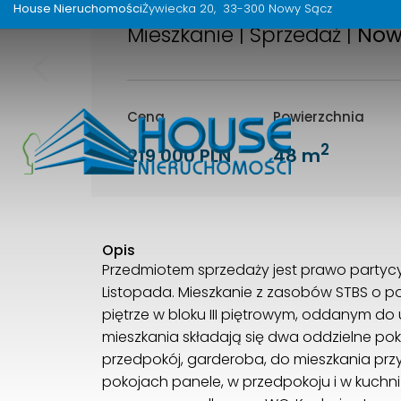
House Nieruchomości
Żywiecka 20
33-300 Nowy Sącz
Mieszkanie | Sprzedaż |
Now
Cena
Powierzchnia
2
219 000 PLN
48 m
Opis
Przedmiotem sprzedaży jest prawo partycyp
Listopada. Mieszkanie z zasobów STBS o po
piętrze w bloku III piętrowym, oddanym do
mieszkania składają się dwa oddzielne pokoj
przedpokój, garderoba, do mieszkania prz
pokojach panele, w przedpokoju i w kuchni