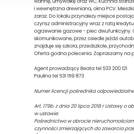
wannę, umywalkę oraz WC. Kuchnia starsz
i wewnętrzna drewniana, okna PCV. Mieszk
zaraz. Do lokalu przynależy miejsce posto
czynsz administracyjny wraz z ratą kredytu
ogrzewanie gazowe - piec dwufunkcyjny. O
skomunikowane, przez osiedle jeździ autobu
znajduje się szkoła, przedszkole, przychod
Oferta godna polecenia. Zapraszamy na pr
Agent prowadzący Beata tel 533 200 121
Paulina tel 531 159 873
Numer licencji pośrednika odpowiedzial
Art. 179b. z dnia 20 lipca 2018 r Ustawy o
w ustawie:
Pośrednictwo w obrocie nieruchomościa
czynności zmierzających do zawarcia prz