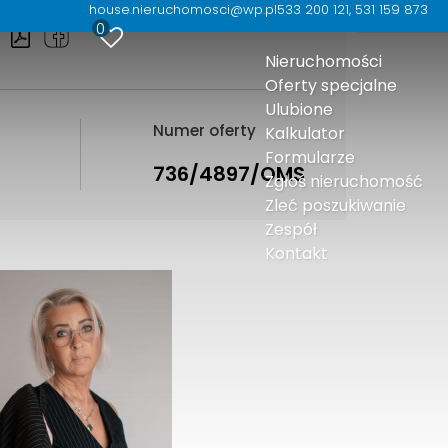
house.nieruchomosci@wp.pl
533 200 121, 531 159 873
0
Nieruchomości
Oferty specjalne
Ulubione
Numer oferty
Kalkulator
Formularze
736/4897/OMS
Zgłoś nieruchomość
Zleć poszukiwanie
Zespół
Kontakt