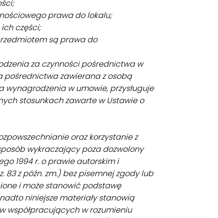
ści;
snościowego prawa do lokalu;
ich części;
h przedmiotem są prawa do
odzenia za czynności pośrednictwa w
 pośrednictwa zawierana z osobą
a wynagrodzenia w umowie, przysługuje
nych stosunkach zawarte w Ustawie o
ozpowszechnianie oraz korzystanie z
y sposób wykraczający poza dozwolony
ego 1994 r. o prawie autorskim i
. 83 z późn. zm.) bez pisemnej zgody lub
ione i może stanowić podstawę
onadto niniejsze materiały stanowią
ów współpracujących w rozumieniu