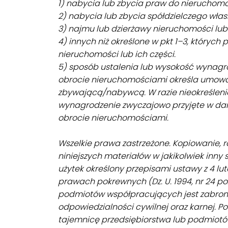
1) nabycia lub zbycia praw do nieruchomo
2) nabycia lub zbycia spółdzielczego wła
3) najmu lub dzierżawy nieruchomości lub 
4) innych niż określone w pkt 1–3, któryc
nieruchomości lub ich części.
5) sposób ustalenia lub wysokość wynagr
obrocie nieruchomościami określa umowa
zbywającą/nabywcą. W razie nieokreśleni
wynagrodzenie zwyczajowo przyjęte w da
obrocie nieruchomościami.
Wszelkie prawa zastrzeżone. Kopiowanie, r
niniejszych materiałów w jakikolwiek inn
użytek określony przepisami ustawy z 4 lut
prawach pokrewnych (Dz. U. 1994, nr 24 poz
podmiotów współpracujących jest zabron
odpowiedzialności cywilnej oraz karnej. P
tajemnicę przedsiębiorstwa lub podmiot