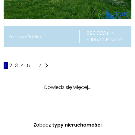
690 000 PLN
Królowa Polska
2
5 105,44 PLN/m
1
2
3
4
5
...
7
Dowiedz się więcej…
Zobacz
typy nieruchomości