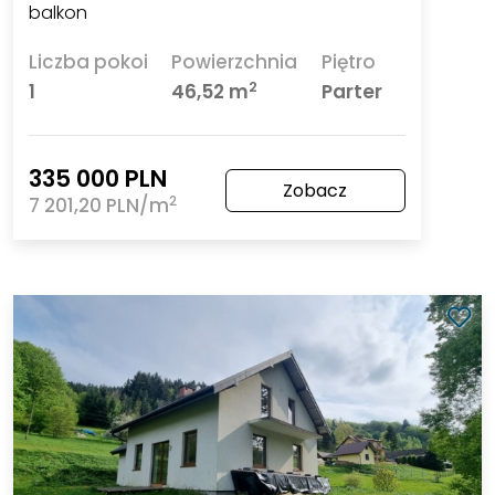
balkon
Liczba pokoi
Powierzchnia
Piętro
2
1
46,52 m
Parter
335 000 PLN
Zobacz
2
7 201,20 PLN/m