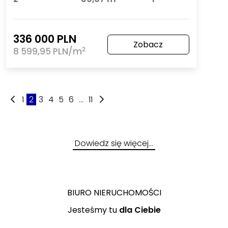
336 000 PLN
Zobacz
2
8 599,95 PLN/m
1
2
3
4
5
6
...
11
Dowiedz się więcej…
BIURO NIERUCHOMOŚCI
Jesteśmy tu
dla Ciebie