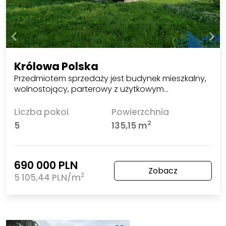
Królowa Polska
Przedmiotem sprzedaży jest budynek mieszkalny,
wolnostojący, parterowy z użytkowym…
Liczba pokoi
Powierzchnia
2
5
135,15 m
690 000 PLN
Zobacz
2
5 105,44 PLN/m