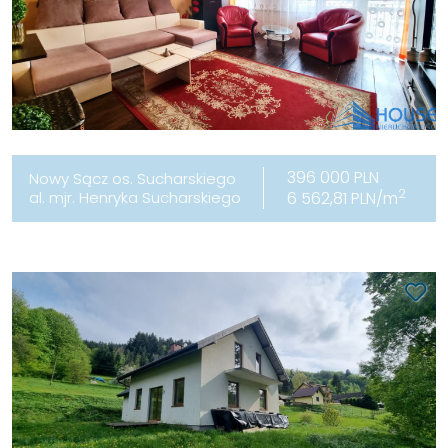
396 000 PLN
Nowy Sącz os. Sucharskiego
2
al. mjr. Henryka Sucharskiego
6 562,81 PLN/m