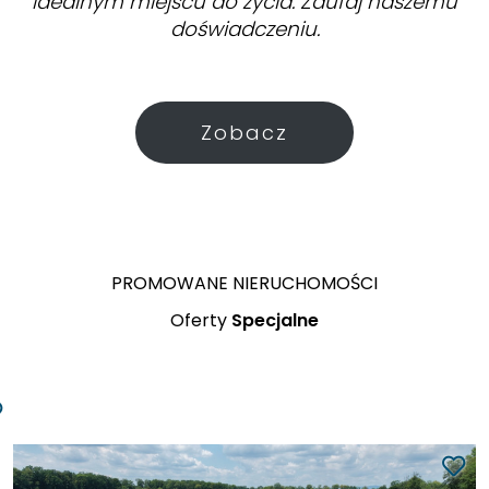
idealnym miejscu do życia. Zaufaj naszemu
doświadczeniu.
Zobacz
PROMOWANE NIERUCHOMOŚCI
Oferty
Specjalne
1 300 000 PLN
Nowy
2
Sącz
8 125 PLN/m