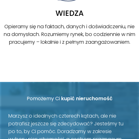
WIEDZA
Opieramy się na faktach, danych i doświadczeniu, nie
na domysłach. Rozumiemy rynek, bo codziennie w nim
pracujemy – lokalnie i z pełnym zaangażowaniem.
Pomożemy Ci
kupić nieruchomość
Marzysz o idealnych czterech kątach, ale nie
potrafisz jeszcze się zdecydować? Jesteśmy tu
po to, by Ci pomóc. Doradzamy w zakresie