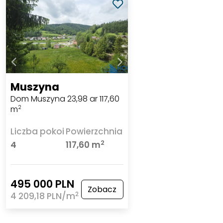
Muszyna
Dom Muszyna 23,98 ar 117,60
m
2
Liczba pokoi
Powierzchnia
2
4
117,60 m
495 000 PLN
Zobacz
2
4 209,18 PLN/m