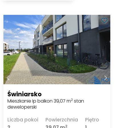
Świniarsko
Mieszkanie Ip balkon 39,07 m
stan
2
deweloperski
Liczba pokoi
Powierzchnia
Piętro
2
2
39,07 m
1