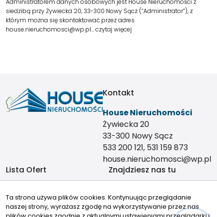
Administratorem danych osobowych jest House Nieruchomości z
siedzibą przy Żywiecka 20, 33-300 Nowy Sącz (“Administrator”), z
którym można się skontaktować przez adres
house.nieruchomosci@wp.pl…
czytaj więcej
Kontakt
House Nieruchomości
Żywiecka 20
33-300 Nowy Sącz
533 200 121, 531 159 873
house.nieruchomosci@wp.pl
Lista Ofert
Znajdziesz nas tu
Nieruchomości
Ta strona używa plików cookies. Kontynuując przeglądanie
Mieszkania
naszej strony, wyrażasz zgodę na wykorzystywanie przez nas
Domy
plików cookies zgodnie z aktualnymi ustawieniami przeglądarki i