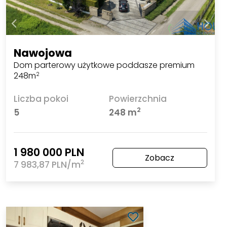
Nawojowa
Dom parterowy użytkowe poddasze premium
248m
2
Liczba pokoi
Powierzchnia
2
5
248 m
1 980 000 PLN
Zobacz
2
7 983,87 PLN/m