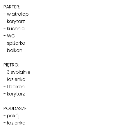
PARTER:
- wiatrołap
- korytarz
- kuchnia
- WC
- spiżarka
- balkon
PIĘTRO:
- 3 sypialnie
- łazienka
- 1 balkon
- korytarz
PODDASZE:
- pokój
- łazienka