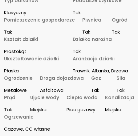
Typ balkonów
Poddasze użytkowe
Klasyczny
Tak
Pomieszczenie gospodarcze
Piwnica
Ogród
Tak
Tak
Tak
Kształt działki
Działka narożna
Prostokąt
Tak
Ukształtowanie działki
Aranżacja działki
Płaska
Trawnik, Altanka, Drzewa
Ogrodzenie
Droga dojazdowa
Gaz
Siła
Metalowe
Asfaltowa
Tak
Tak
Prąd
Ujęcie wody
Ciepła woda
Kanalizacja
Tak
Miejska
Piec gazowy
Miejska
Ogrzewanie
Gazowe, CO własne