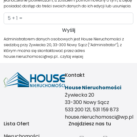
jednocześnie potwierdzam, iż zostałem poinformowany o tym, iż będę
posiadać dostęp do treści swoich danych do ich edycji lub usunięcia.
Administratorem danych osobowych jest House Nieruchomości z
siedzibą przy Żywiecka 20, 33-300 Nowy Sącz (“Administrator”), z
którym można się skontaktować przez adres
house.nieruchomosci@wp.pl…
czytaj więcej
Kontakt
House Nieruchomości
Żywiecka 20
33-300 Nowy Sącz
533 200 121, 531 159 873
house.nieruchomosci@wp.pl
Lista Ofert
Znajdziesz nas tu
Nieruchomości