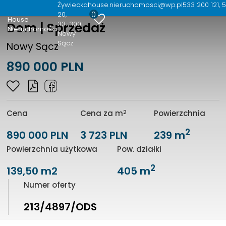
Żywiecka
house.nieruchomosci@wp.pl
533 200 121, 
0
20
House
33-300
Dom | Sprzedaż
Nieruchomości
Nowy
Sącz
Nowy Sącz
890 000 PLN
2
Cena
Cena za m
Powierzchnia
2
890 000 PLN
3 723 PLN
239 m
Powierzchnia użytkowa
Pow. działki
2
139,50 m2
405 m
Numer oferty
213/4897/ODS